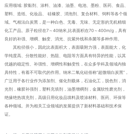
应用领域: 胶黏剂、涂料、油漆、油墨、电池、墨粉、医药、食品、
塑料、造纸、化妆品、 硅橡胶、消泡剂、复合材料、饲料等各个领
域。气相法白炭黑，是一种白色、无毒、无味、无定形的无机精细
化工产品。原子粒径在7～40纳米,比表面积在70～400m/g，具有
良好的补强、增稠、触变、消光、抗紫外线和杀菌等多种作用。
其粒径很小，因此比表面积大，表面吸附力强，表面能大，化
学纯度高、分散性能好、热阻、电阻等方面具有特异的性能，以其
优越的稳定性、补强性、增稠性和触变性，在众多学科及领域内独
具特性，有着不可取代的作用。纳米二氧化硅俗称“超微细白炭黑”，
广泛用于各行业作为添加剂、催化剂载体，石油化工，脱色剂，消
光剂，橡胶补强剂，塑料充填剂，油墨增稠剂，金属软性磨光剂，
绝缘绝热填充剂，高级日用化妆品填料及喷涂材料、医药、环保等
各种领域。并为相关工业领域的发展提供了新材料基础和技术保
证。