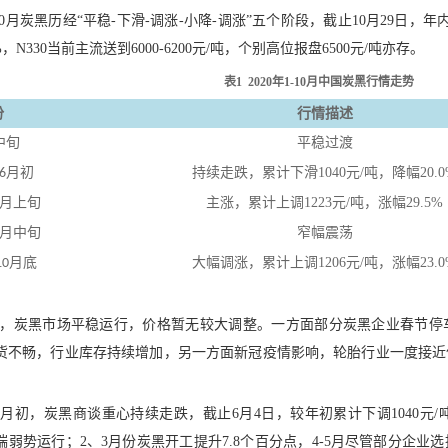
1-10月炭黑历经“平稳-下滑-调涨-小降-调涨”五个阶段，截止10月29日，年内均
%，N330当前主流送到6000-6200元/吨，个别高位报盘6500元/吨亦存。
表
1 2020年1-10月中国炭黑行情走势
份
行情描述
中旬
平稳过渡
月初
持续走跌，累计下滑1040元/吨，降幅20.0
6
7月上旬
主涨，累计上调1223元/吨，涨幅29.5%
月中旬
窄幅震荡
月底
大幅调涨，累计上调1206元/吨，涨幅23.0
10
中旬，炭黑市场平稳运行，价格暂无较大调整。一方面部分炭黑企业春节
货不畅，行业库存持续增加，另一方面新冠疫情影响，轮胎行业一度接近
。
6月初，炭黑商谈重心持续走跌，截止6月4日，较年初累计下调1040元/
端弱势运行；2、3月份炭黑开工提升7.8个百分点，4-5月尽管部分企