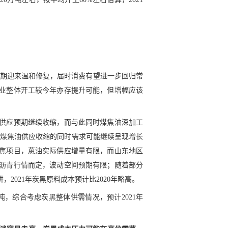
）
济预期迎来温和修复，届时消费有望进一步回归常
业整体开工较今年亦存提升可能，但增幅应该
供应预期继续收缩，而与此同时煤焦油深加工
所以煤焦油供应收缩的同时需求可能继续呈现增长
焦项目，蒽油实际供应增量有限，而山东地区
沥青行情而定，波动空间预期有限；随着部分
021年炭黑原料成本预计比2020年略高。
00元/吨，综合考虑炭黑整体供需情况，预计2021年