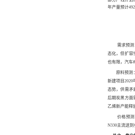
年产量预计49
需求预测
态化，但扩容
也有限，汽车
原料预测
新建项目
20
态势，供需矛
后期炭黑方面
乙烯新产能释
价格预测
N330主流送到参