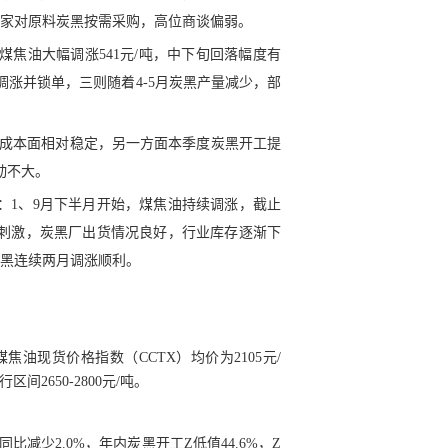
商家对原料炭黑按需采购，高位商谈偏弱。
上旬煤焦油大幅调涨541元/吨，中下旬回落幅度有
涨并锁单，三则随着4-5月炭黑产量减少，部
炭黑成本面相对稳定，另一方面本季度炭黑开工提
动不大。
利好：1、9月下半月开始，煤焦油持续调涨，截止
氛围刺激，炭黑厂出货情况良好，行业库存逐渐下
炭黑连续两月调涨顺利。
煤焦油现货价格指数（CCTX）均价为2105元/
间2650-2800元/吨。
同比减少2.0%，年内炭黑开工Z低值44.6%，Z