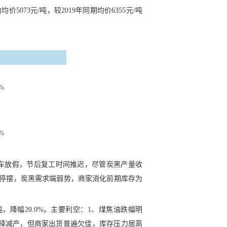
价5073元/吨，较2019年同期均价6355元/吨
%
%
停车放假，节后复工时间推迟，尽管炭黑产量收
停摆，炭黑需求端弱势，商家消化前期库存为
吨，降幅20.0%。主要利空：1、煤焦油跌幅明
业选择减产，但商家出货普遍欠佳，库存压力居高