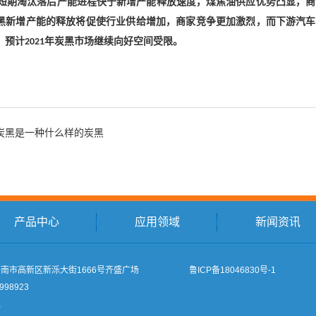
期淘汰落后产能进程快于新增产能释放速度，煤焦油供应优势凸显，商
黑新增产能的释放将促使行业供给增加，商家竞争更加激烈，而下游汽车
，预计
年炭黑市场继续向好空间受限。
2021
炭黑是一种什么样的炭黑
产品中心
应用领域
新闻资讯
南市高新区新泺大街1666号齐盛广场
鲁ICP备18046830号-1
998923
理