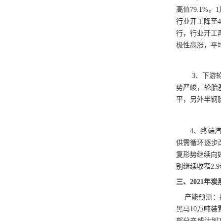
高值79.1
行业开工降至
行，行业开工
极性高涨，平
3、下游
势严峻，轮胎
平，另外半钢胎
4、终端
供需循环逐步
复形势继续向好
别继续收窄2.9
三、
2021年
产能预测：
黑马10万吨
部分产线计划2