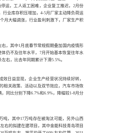
通停运，工人返工困难，企业复工推迟，2月份
，行业库存积压增加，4-5月厂家主动降负荷运
两个月大幅调涨，行业盈利刺激下，厂家生产积
分点左右，其中1月底春节常规假期叠加国内疫情形
整体仍不及往年水平，7月开始基本恢复往年水
条左右，比去年同期累计下滑5.5%。
实成效日益显现，企业生产经营状况持续好转，
的相关政策、活动以及双节效应，汽车市场恢
，同比分别下降6.7%和6.9%，降幅较1-8月分
7万吨，其中17万吨存在被淘汰可能，另外山西
万吨左右的拟建在建项目，其中金能科技青岛项目
0万吨左右，按平均开工60%左右估算，2021