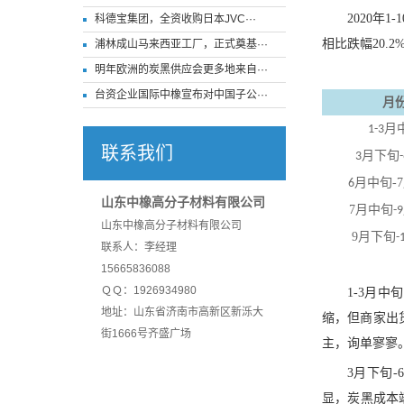
2020年
科德宝集团，全资收购日本JVC···
相比跌幅20.2
浦林成山马来西亚工厂，正式奠基···
明年欧洲的炭黑供应会更多地来自···
台资企业国际中橡宣布对中国子公···
月
月
1-3
联系我们
月下旬
3
-
月中旬-
6
山东中橡高分子材料有限公司
7月中旬
-9
山东中橡高分子材料有限公司
9月下旬
-
联系人：李经理
15665836088
ＱＱ：1926934980
1-3月
地址：山东省济南市高新区新泺大
缩，但商家出
街1666号齐盛广场
主，询单寥寥
3月下旬-
显，炭黑成本