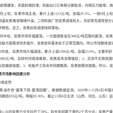
外疫情爆发，多国封城封港，轮胎出口订单部分被取消，内销压力陡增，
7月上旬，炭黑市场主涨，累计上涨1223元/吨，涨幅29.5%。一则6月
倒逼炭黑推涨情绪升温，二则轮胎厂恐炭黑调涨较大，月初率先接受部分调
所降低，总之，炭黑此轮调涨陆续落地。
-9月中旬，炭黑市场窄幅震荡。一方面煤焦油在300元/吨范围内震荡，
轮胎方面需求同步提升，炭黑库存基本处于正常范围内，所以市场整体波
10月底，炭黑市场大幅调涨，累计上调1206元/吨，涨幅23.0%。主要
位2800元/吨，且短时间易涨难跌，炭黑成本支撑强劲；2、买涨不买跌
出现偏紧局面；3、轮胎开工较去年同期略高，炭黑刚需存提振。所以，
炭黑市场影响因素分析
价格走势
煤焦油市场“震荡下探-震荡回暖”，根据数据监测，2020年1-11月6日中国
同期低833元/吨，降幅28.36%，截止11月6日主流（山西、河北、山东）运行区
20年1-10月炭黑行业平均开工59%，较去年同期下滑约2个百分点，炭黑产量