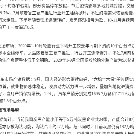
%。1月下旬春节假期，部分炭黑停车放假，节后疫情影响多地封城封路，交
49.7%，3月随着复工复产推进行业开工陆续提升，不过终端需求恢复缓慢
再次走低。下半年随着需求逐渐转好，炭黑逐渐扭亏为盈，10-11月连续
均开工一度逼近8成。
轮胎市场：2020年1-10月轮胎行业平均开工较去年同期下滑约10个百
基本全线停车，之后随着复工复产推进，行业开工逐渐提升，不过7月前
生产负荷整体低于全钢胎。 2020年1-9月全国橡胶轮胎外胎产量为5.8亿
汽车市场产销数据：9月，国内经济形势继续向好，“六稳”“六保”任务落
改善，就业物价总体稳定，发展动力活力进一步增强，叠加各地促进消费
，当月产销保持增长。1-9月，汽车产销分别完成1695.7万辆和1711.6万辆
和2.8个百分点。
炭黑市场展望
据
统计，当前我国炭黑产能小于等于
5万吨炭黑企业共24家，产能合计8
装置亦存被淘汰可能，淘汰合计约27万吨。与此同时，目前炭黑仍有182
021年1月开始试车，其他项目多数延期，由此推测2021年炭黑产能大概82