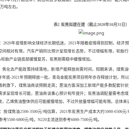
2万吨左右。
表
2 炭黑拟建在建（截止2020年10月31日
：
2020年疫情影响全球经济长期低迷，2021年随着疫情得到控制，经
空间相对有限，汽车产销同比预计呈现增长态势，不过增幅有限，轮胎行
&轮胎产业链底部缓慢复苏，炭黑刚需稳中缓慢增加。
：焦化去产能政策持续落地，新增产能释放尚需时间，短期来讲，煤焦油
20年年底-2021年预期释放一批，青岛金能炭黑项目明年亦存释放计划，
盾刺激下，煤焦油商谈预期走高；蒽油方面深加工新增产能多数配套针状
需求呈现增长可能，蒽油商谈重心预计有所提升；炭黑油调配量需考虑煤
放，乙烯焦油整体供应可能缓慢增加，不过外放量增幅可能有限。总体来讲，2
：按煤焦油
2500-3500元/吨估算，2021年炭黑生产成本大约5000-65
考5500-6800元/吨，N220主流送到参考6000-7500元/吨。