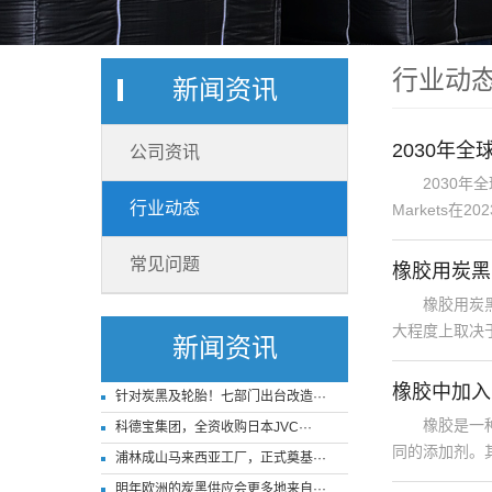
行业动
新闻资讯
2030年
公司资讯
2030年全球特
行业动态
Markets在20
常见问题
橡胶用炭黑
橡胶用炭黑的
大程度上取决于
新闻资讯
橡胶中加入
针对炭黑及轮胎！七部门出台改造···
橡胶是一种非
科德宝集团，全资收购日本JVC···
同的添加剂。其
浦林成山马来西亚工厂，正式奠基···
明年欧洲的炭黑供应会更多地来自···