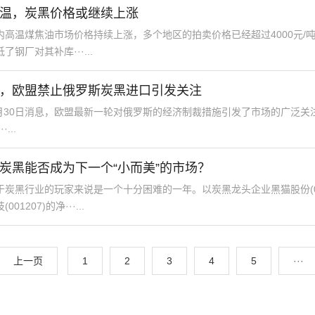
温，炭黑价格或继续上涨
温煤焦油市场价格持续上涨，多个地区的拍卖价格已经超过4000元/
钢厂对其补库···...
，欧盟禁止俄罗斯炭黑进口引发关注
月30日消息，欧盟最新一轮对俄罗斯的经济制裁措施引发了市场的广泛关注。
··...
炭黑能否成为下一个“小而美”的市场？
于炭黑行业的玩家来说是一个十分困难的一年。以炭黑龙头企业黑猫股份(00
01207)的净···...
上一页
1
2
3
4
5
···